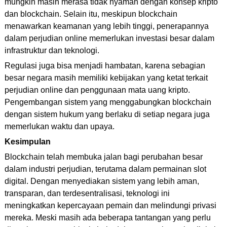
mungkin masih merasa tidak nyaman dengan konsep kripto
dan blockchain. Selain itu, meskipun blockchain
menawarkan keamanan yang lebih tinggi, penerapannya
dalam perjudian online memerlukan investasi besar dalam
infrastruktur dan teknologi.
Regulasi juga bisa menjadi hambatan, karena sebagian
besar negara masih memiliki kebijakan yang ketat terkait
perjudian online dan penggunaan mata uang kripto.
Pengembangan sistem yang menggabungkan blockchain
dengan sistem hukum yang berlaku di setiap negara juga
memerlukan waktu dan upaya.
Kesimpulan
Blockchain telah membuka jalan bagi perubahan besar
dalam industri perjudian, terutama dalam permainan slot
digital. Dengan menyediakan sistem yang lebih aman,
transparan, dan terdesentralisasi, teknologi ini
meningkatkan kepercayaan pemain dan melindungi privasi
mereka. Meski masih ada beberapa tantangan yang perlu