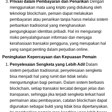
Privasi dalam Pembayaran dan Penarikan
Dengan
menggunakan mata uang kripto yang didukung oleh
teknologi blockchain, pemain dapat melakukan
pembayaran atau penarikan tanpa harus melalui sistem
perbankan tradisional yang mengharuskan
pengungkapan identitas pribadi. Hal ini mengurangi
risiko penyalahgunaan informasi dan menjaga
kerahasiaan transaksi pengguna, yang merupakan hal
yang sangat penting dalam perjudian online.
Peningkatan Kepercayaan dan Kepuasan Pemain
Penyelesaian Sengketa yang Lebih Adil
Dalam
sistem perjudian tradisional, penyelesaian sengketa
bisa menjadi hal yang rumit dan tidak selalu
menguntungkan bagi pemain. Dalam sistem berbasis
blockchain, setiap transaksi tercatat dengan jelas dan
transparan, sehingga jika terjadi sengketa terkait hasil
permainan atau pembayaran, catatan blockchain dapat
digunakan sebagai bukti yang tidak bisa dipertanyakan.