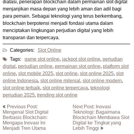
diatasi, penerapan blockchain dalam permainan slot digital
menjanjikan masa depan yang lebih aman dan adil bagi
para pemain. Sebagai teknologi yang terus berkembang,
blockchain berpotensi menjadi fondasi utama dalam
menciptakan lingkungan perjudian digital yang lebih
transparan dan terpercaya.
Categories:
Slot Online
Tags:
game slot online
,
jackpot slot online
,
perjudian
digital
,
perjudian online
,
permainan slot online
,
platform slot
online
,
slot mobile 2025
,
slot online
,
slot online 2025
,
slot
online Indonesia
,
slot online milenial
,
slot online modern
,
slot online terbaik
,
slot online terpercaya
,
teknologi
perjudian 2025
,
trending slot online
Navigasi
Previous Post:
Next Post: Inovasi
pos
Mengenal Slot Digital
Teknologi: Bagaimana
Berbasis Blockchain:
Blockchain Membawa Slot
Mengapa Inovasi Ini
Digital ke Tingkat yang
Menjadi Tren Utama
Lebih Tinggi