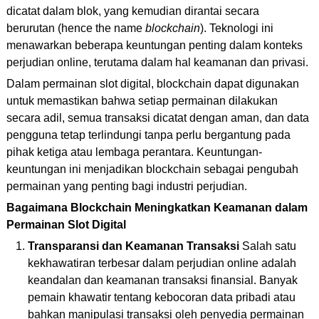
dicatat dalam blok, yang kemudian dirantai secara
berurutan (hence the name
blockchain
). Teknologi ini
menawarkan beberapa keuntungan penting dalam konteks
perjudian online, terutama dalam hal keamanan dan privasi.
Dalam permainan slot digital, blockchain dapat digunakan
untuk memastikan bahwa setiap permainan dilakukan
secara adil, semua transaksi dicatat dengan aman, dan data
pengguna tetap terlindungi tanpa perlu bergantung pada
pihak ketiga atau lembaga perantara. Keuntungan-
keuntungan ini menjadikan blockchain sebagai pengubah
permainan yang penting bagi industri perjudian.
Bagaimana Blockchain Meningkatkan Keamanan dalam
Permainan Slot Digital
Transparansi dan Keamanan Transaksi
Salah satu
kekhawatiran terbesar dalam perjudian online adalah
keandalan dan keamanan transaksi finansial. Banyak
pemain khawatir tentang kebocoran data pribadi atau
bahkan manipulasi transaksi oleh penyedia permainan