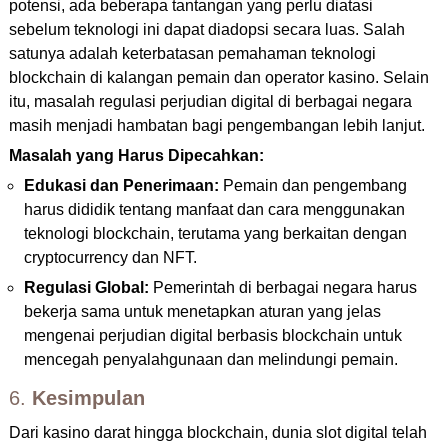
potensi, ada beberapa tantangan yang perlu diatasi
sebelum teknologi ini dapat diadopsi secara luas. Salah
satunya adalah keterbatasan pemahaman teknologi
blockchain di kalangan pemain dan operator kasino. Selain
itu, masalah regulasi perjudian digital di berbagai negara
masih menjadi hambatan bagi pengembangan lebih lanjut.
Masalah yang Harus Dipecahkan:
Edukasi dan Penerimaan:
Pemain dan pengembang
harus dididik tentang manfaat dan cara menggunakan
teknologi blockchain, terutama yang berkaitan dengan
cryptocurrency dan NFT.
Regulasi Global:
Pemerintah di berbagai negara harus
bekerja sama untuk menetapkan aturan yang jelas
mengenai perjudian digital berbasis blockchain untuk
mencegah penyalahgunaan dan melindungi pemain.
6.
Kesimpulan
Dari kasino darat hingga blockchain, dunia slot digital telah