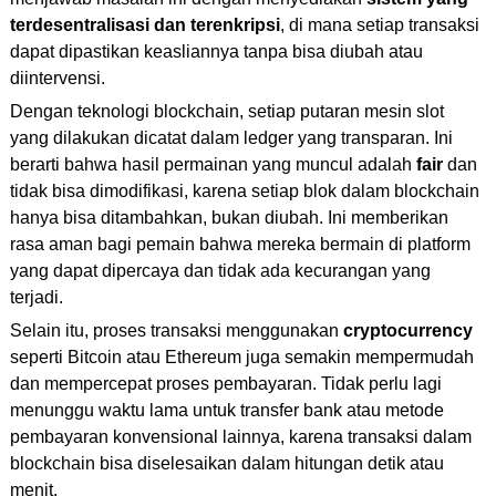
terdesentralisasi dan terenkripsi
, di mana setiap transaksi
dapat dipastikan keasliannya tanpa bisa diubah atau
diintervensi.
Dengan teknologi blockchain, setiap putaran mesin slot
yang dilakukan dicatat dalam ledger yang transparan. Ini
berarti bahwa hasil permainan yang muncul adalah
fair
dan
tidak bisa dimodifikasi, karena setiap blok dalam blockchain
hanya bisa ditambahkan, bukan diubah. Ini memberikan
rasa aman bagi pemain bahwa mereka bermain di platform
yang dapat dipercaya dan tidak ada kecurangan yang
terjadi.
Selain itu, proses transaksi menggunakan
cryptocurrency
seperti Bitcoin atau Ethereum juga semakin mempermudah
dan mempercepat proses pembayaran. Tidak perlu lagi
menunggu waktu lama untuk transfer bank atau metode
pembayaran konvensional lainnya, karena transaksi dalam
blockchain bisa diselesaikan dalam hitungan detik atau
menit.