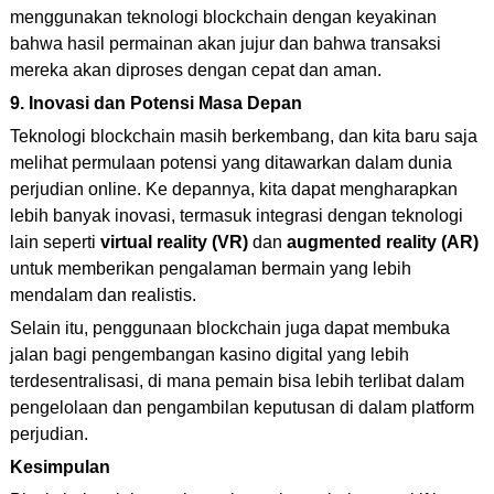
menggunakan teknologi blockchain dengan keyakinan
bahwa hasil permainan akan jujur dan bahwa transaksi
mereka akan diproses dengan cepat dan aman.
9. Inovasi dan Potensi Masa Depan
Teknologi blockchain masih berkembang, dan kita baru saja
melihat permulaan potensi yang ditawarkan dalam dunia
perjudian online. Ke depannya, kita dapat mengharapkan
lebih banyak inovasi, termasuk integrasi dengan teknologi
lain seperti
virtual reality (VR)
dan
augmented reality (AR)
untuk memberikan pengalaman bermain yang lebih
mendalam dan realistis.
Selain itu, penggunaan blockchain juga dapat membuka
jalan bagi pengembangan kasino digital yang lebih
terdesentralisasi, di mana pemain bisa lebih terlibat dalam
pengelolaan dan pengambilan keputusan di dalam platform
perjudian.
Kesimpulan