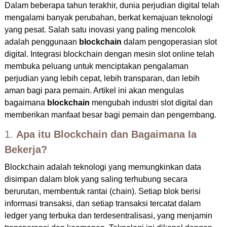
Dalam beberapa tahun terakhir, dunia perjudian digital telah
mengalami banyak perubahan, berkat kemajuan teknologi
yang pesat. Salah satu inovasi yang paling mencolok
adalah penggunaan
blockchain
dalam pengoperasian slot
digital. Integrasi blockchain dengan mesin slot online telah
membuka peluang untuk menciptakan pengalaman
perjudian yang lebih cepat, lebih transparan, dan lebih
aman bagi para pemain. Artikel ini akan mengulas
bagaimana
blockchain
mengubah industri slot digital dan
memberikan manfaat besar bagi pemain dan pengembang.
1.
Apa itu Blockchain dan Bagaimana Ia
Bekerja?
Blockchain adalah teknologi yang memungkinkan data
disimpan dalam blok yang saling terhubung secara
berurutan, membentuk rantai (chain). Setiap blok berisi
informasi transaksi, dan setiap transaksi tercatat dalam
ledger yang terbuka dan terdesentralisasi, yang menjamin