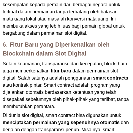
kesempatan kepada pemain dari berbagai negara untuk
terlibat dalam permainan tanpa terhalang oleh batasan
mata uang lokal atau masalah konversi mata uang. Ini
membuka akses yang lebih luas bagi pemain global untuk
bergabung dalam permainan slot digital.
6.
Fitur Baru yang Diperkenalkan oleh
Blockchain dalam Slot Digital
Selain keamanan, transparansi, dan kecepatan, blockchain
juga memperkenalkan
fitur baru
dalam permainan slot
digital. Salah satunya adalah penggunaan
smart contracts
atau kontrak pintar. Smart contract adalah program yang
dijalankan otomatis berdasarkan ketentuan yang telah
disepakati sebelumnya oleh pihak-pihak yang terlibat, tanpa
membutuhkan perantara.
Di dunia slot digital, smart contract bisa digunakan untuk
menciptakan permainan yang sepenuhnya otomatis
dan
berjalan dengan transparansi penuh. Misalnya, smart