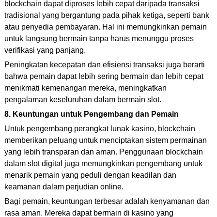
blockchain dapat diproses lebih cepat daripada transaksi
tradisional yang bergantung pada pihak ketiga, seperti bank
atau penyedia pembayaran. Hal ini memungkinkan pemain
untuk langsung bermain tanpa harus menunggu proses
verifikasi yang panjang.
Peningkatan kecepatan dan efisiensi transaksi juga berarti
bahwa pemain dapat lebih sering bermain dan lebih cepat
menikmati kemenangan mereka, meningkatkan
pengalaman keseluruhan dalam bermain slot.
8. Keuntungan untuk Pengembang dan Pemain
Untuk pengembang perangkat lunak kasino, blockchain
memberikan peluang untuk menciptakan sistem permainan
yang lebih transparan dan aman. Penggunaan blockchain
dalam slot digital juga memungkinkan pengembang untuk
menarik pemain yang peduli dengan keadilan dan
keamanan dalam perjudian online.
Bagi pemain, keuntungan terbesar adalah kenyamanan dan
rasa aman. Mereka dapat bermain di kasino yang