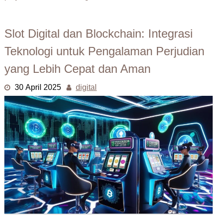
Slot Digital dan Blockchain: Integrasi
Teknologi untuk Pengalaman Perjudian
yang Lebih Cepat dan Aman
30 April 2025
digital