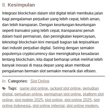
8.
Kesimpulan
Integrasi blockchain dalam slot digital telah membuka jalan
bagi pengalaman perjudian yang lebih cepat, lebih aman,
dan lebih transparan. Dengan keuntungan-keuntungan
seperti transaksi yang lebih cepat, transparansi penuh
dalam hasil permainan, dan peningkatan kepercayaan,
teknologi blockchain kini menjadi bagian tak terpisahkan
dari industri perjudian digital. Seiring dengan semakin
populernya cryptocurrency dan meningkatnya kesadaran
tentang blockchain, kita dapat berharap untuk melihat lebih
banyak inovasi di masa depan yang akan membuat
pengalaman bermain slot semakin menarik dan efisien.
Categories:
Slot Online
Tags:
game slot online
,
jackpot slot online
,
perjudian
digital
,
perjudian online
,
permainan slot online
,
platform slot
online
,
slot mobile 2025
,
slot online
,
slot online 2025
,
slot
online Indonesia
,
slot online milenial
,
slot online modern
,