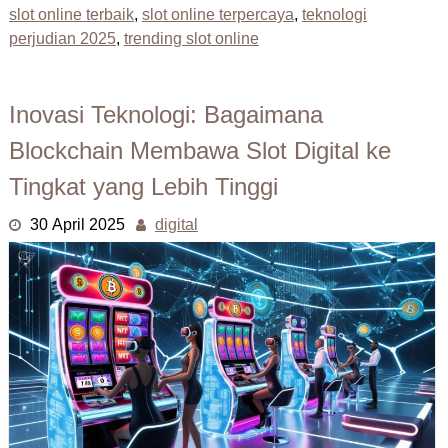
slot online terbaik
,
slot online terpercaya
,
teknologi
perjudian 2025
,
trending slot online
Inovasi Teknologi: Bagaimana
Blockchain Membawa Slot Digital ke
Tingkat yang Lebih Tinggi
30 April 2025
digital