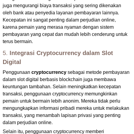
juga mengurangi biaya transaksi yang sering dikenakan
oleh bank atau penyedia layanan pembayaran lainnya.
Kecepatan ini sangat penting dalam perjudian online,
karena pemain yang merasa nyaman dengan sistem
pembayaran yang cepat dan mudah lebih cenderung untuk
terus bermain.
5.
Integrasi Cryptocurrency dalam Slot
Digital
Penggunaan
cryptocurrency
sebagai metode pembayaran
dalam slot digital berbasis blockchain juga membawa
keuntungan tambahan. Selain meningkatkan kecepatan
transaksi, penggunaan cryptocurrency memungkinkan
pemain untuk bermain lebih anonim. Mereka tidak perlu
mengungkapkan informasi pribadi mereka untuk melakukan
transaksi, yang menambah lapisan privasi yang penting
dalam perjudian online.
Selain itu, penggunaan cryptocurrency memberi