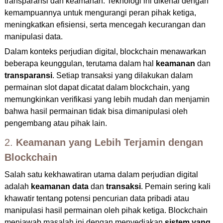
transparansi dan keamanan. Teknologi ini dikenal dengan
kemampuannya untuk mengurangi peran pihak ketiga,
meningkatkan efisiensi, serta mencegah kecurangan dan
manipulasi data.
Dalam konteks perjudian digital, blockchain menawarkan
beberapa keunggulan, terutama dalam hal
keamanan
dan
transparansi
. Setiap transaksi yang dilakukan dalam
permainan slot dapat dicatat dalam blockchain, yang
memungkinkan verifikasi yang lebih mudah dan menjamin
bahwa hasil permainan tidak bisa dimanipulasi oleh
pengembang atau pihak lain.
2.
Keamanan yang Lebih Terjamin dengan
Blockchain
Salah satu kekhawatiran utama dalam perjudian digital
adalah
keamanan data
dan
transaksi
. Pemain sering kali
khawatir tentang potensi pencurian data pribadi atau
manipulasi hasil permainan oleh pihak ketiga. Blockchain
menjawab masalah ini dengan menyediakan
sistem yang