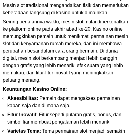
Mesin slot tradisional mengandalkan fisik dan memerlukan
keberadaan langsung di kasino untuk dimainkan.
Seiring berjalannya waktu, mesin slot mulai diperkenalkan
ke platform online pada akhir abad ke-20. Kasino online
memungkinkan pemain untuk menikmati permainan mesin
slot dari kenyamanan rumah mereka, dan ini membawa
perubahan besar dalam cara orang bermain. Di dunia
digital, mesin slot berkembang menjadi lebih canggih
dengan grafis yang lebih menarik, efek suara yang lebih
memukau, dan fitur-fitur inovatif yang meningkatkan
peluang menang.
Keuntungan Kasino Online:
Aksesibilitas:
Pemain dapat mengakses permainan
kapan saja dan di mana saja.
Fitur Inovatif:
Fitur seperti putaran gratis, bonus, dan
simbol liar membuat pengalaman lebih menarik.
Varietas Tema:
Tema permainan slot menjadi semakin