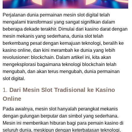
Perjalanan dunia permainan mesin slot digital telah
mengalami transformasi yang sangat signifikan dalam
beberapa dekade terakhir. Dimulai dari kasino darat dengan
mesin mekanis yang sederhana, dunia slot telah
berkembang pesat dengan kemajuan teknologi, beralih ke
kasino online, dan kini merambah ke dunia yang lebih
revolusioner: blockchain. Dalam artikel ini, kita akan
mengeksplorasi bagaimana teknologi blockchain telah
mengubah, dan akan terus mengubah, dunia permainan
slot digital.
1.
Dari Mesin Slot Tradisional ke Kasino
Online
Pada awalnya, mesin slot hanyalah perangkat mekanis
dengan gulungan berputar dan simbol yang sederhana.
Mesin ini memberikan hiburan bagi para pemain kasino di
seluruh dunia, meskipun dengan keterbatasan teknologi.