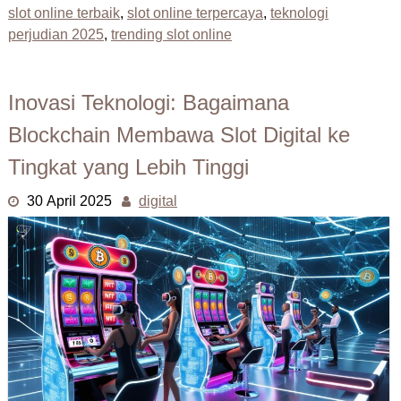
slot online terbaik
,
slot online terpercaya
,
teknologi
perjudian 2025
,
trending slot online
Inovasi Teknologi: Bagaimana
Blockchain Membawa Slot Digital ke
Tingkat yang Lebih Tinggi
30 April 2025
digital