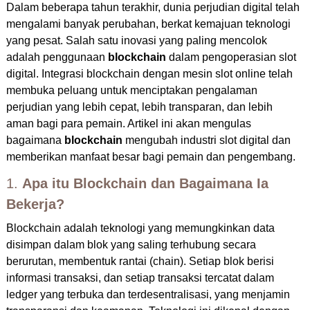
Dalam beberapa tahun terakhir, dunia perjudian digital telah
mengalami banyak perubahan, berkat kemajuan teknologi
yang pesat. Salah satu inovasi yang paling mencolok
adalah penggunaan
blockchain
dalam pengoperasian slot
digital. Integrasi blockchain dengan mesin slot online telah
membuka peluang untuk menciptakan pengalaman
perjudian yang lebih cepat, lebih transparan, dan lebih
aman bagi para pemain. Artikel ini akan mengulas
bagaimana
blockchain
mengubah industri slot digital dan
memberikan manfaat besar bagi pemain dan pengembang.
1.
Apa itu Blockchain dan Bagaimana Ia
Bekerja?
Blockchain adalah teknologi yang memungkinkan data
disimpan dalam blok yang saling terhubung secara
berurutan, membentuk rantai (chain). Setiap blok berisi
informasi transaksi, dan setiap transaksi tercatat dalam
ledger yang terbuka dan terdesentralisasi, yang menjamin