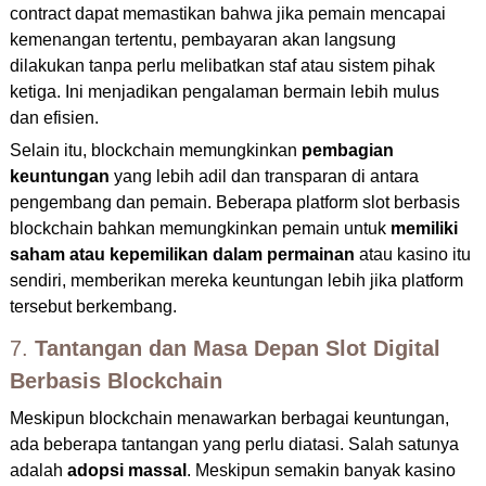
contract dapat memastikan bahwa jika pemain mencapai
kemenangan tertentu, pembayaran akan langsung
dilakukan tanpa perlu melibatkan staf atau sistem pihak
ketiga. Ini menjadikan pengalaman bermain lebih mulus
dan efisien.
Selain itu, blockchain memungkinkan
pembagian
keuntungan
yang lebih adil dan transparan di antara
pengembang dan pemain. Beberapa platform slot berbasis
blockchain bahkan memungkinkan pemain untuk
memiliki
saham atau kepemilikan dalam permainan
atau kasino itu
sendiri, memberikan mereka keuntungan lebih jika platform
tersebut berkembang.
7.
Tantangan dan Masa Depan Slot Digital
Berbasis Blockchain
Meskipun blockchain menawarkan berbagai keuntungan,
ada beberapa tantangan yang perlu diatasi. Salah satunya
adalah
adopsi massal
. Meskipun semakin banyak kasino