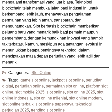
mengalami transformasi yang luar biasa. Teknologi
blockchain telah membuka jalan bagi industri ini untuk
berkembang lebih jauh, menawarkan pengalaman
permainan yang lebih aman, transparan, dan
menguntungkan. Slot berbasis blockchain memberikan
peluang baru yang menarik baik bagi pemain maupun
pengembang, dengan kemungkinan inovasi yang hampir
tak terbatas. Namun, meskipun ada tantangan, evolusi ini
menunjukkan betapa pentingnya teknologi dalam
menciptakan masa depan perjudian yang lebih adil dan
menarik.
Categories:
Slot Online
Tags:
game slot online
,
jackpot slot online
,
perjudian
digital
,
perjudian online
,
permainan slot online
,
platform slot
online
,
slot mobile 2025
,
slot online
,
slot online 2025
,
slot
online Indonesia
,
slot online milenial
,
slot online modern
,
slot online terbaik
,
slot online terpercaya
,
teknologi
perjudian 2025
,
trending slot online