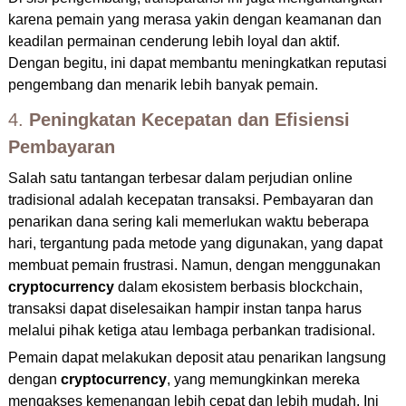
karena pemain yang merasa yakin dengan keamanan dan
keadilan permainan cenderung lebih loyal dan aktif.
Dengan begitu, ini dapat membantu meningkatkan reputasi
pengembang dan menarik lebih banyak pemain.
4.
Peningkatan Kecepatan dan Efisiensi
Pembayaran
Salah satu tantangan terbesar dalam perjudian online
tradisional adalah kecepatan transaksi. Pembayaran dan
penarikan dana sering kali memerlukan waktu beberapa
hari, tergantung pada metode yang digunakan, yang dapat
membuat pemain frustrasi. Namun, dengan menggunakan
cryptocurrency
dalam ekosistem berbasis blockchain,
transaksi dapat diselesaikan hampir instan tanpa harus
melalui pihak ketiga atau lembaga perbankan tradisional.
Pemain dapat melakukan deposit atau penarikan langsung
dengan
cryptocurrency
, yang memungkinkan mereka
mengakses kemenangan lebih cepat dan lebih mudah. Ini