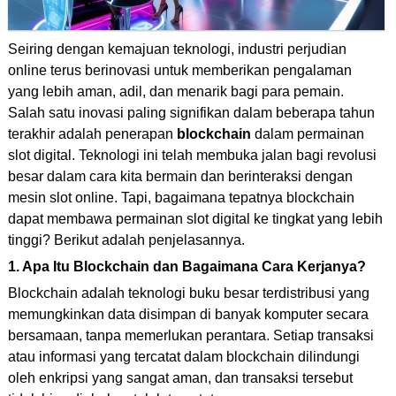
Seiring dengan kemajuan teknologi, industri perjudian
online terus berinovasi untuk memberikan pengalaman
yang lebih aman, adil, dan menarik bagi para pemain.
Salah satu inovasi paling signifikan dalam beberapa tahun
terakhir adalah penerapan
blockchain
dalam permainan
slot digital. Teknologi ini telah membuka jalan bagi revolusi
besar dalam cara kita bermain dan berinteraksi dengan
mesin slot online. Tapi, bagaimana tepatnya blockchain
dapat membawa permainan slot digital ke tingkat yang lebih
tinggi? Berikut adalah penjelasannya.
1. Apa Itu Blockchain dan Bagaimana Cara Kerjanya?
Blockchain adalah teknologi buku besar terdistribusi yang
memungkinkan data disimpan di banyak komputer secara
bersamaan, tanpa memerlukan perantara. Setiap transaksi
atau informasi yang tercatat dalam blockchain dilindungi
oleh enkripsi yang sangat aman, dan transaksi tersebut