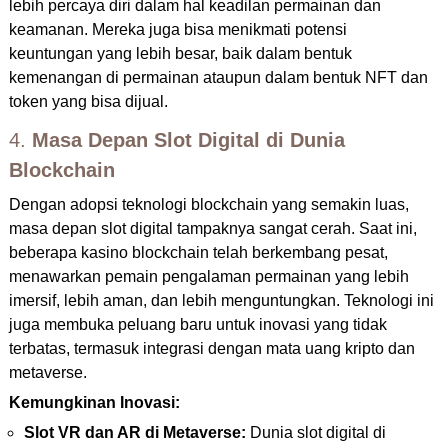
lebih percaya diri dalam hal keadilan permainan dan
keamanan. Mereka juga bisa menikmati potensi
keuntungan yang lebih besar, baik dalam bentuk
kemenangan di permainan ataupun dalam bentuk NFT dan
token yang bisa dijual.
4.
Masa Depan Slot Digital di Dunia
Blockchain
Dengan adopsi teknologi blockchain yang semakin luas,
masa depan slot digital tampaknya sangat cerah. Saat ini,
beberapa kasino blockchain telah berkembang pesat,
menawarkan pemain pengalaman permainan yang lebih
imersif, lebih aman, dan lebih menguntungkan. Teknologi ini
juga membuka peluang baru untuk inovasi yang tidak
terbatas, termasuk integrasi dengan mata uang kripto dan
metaverse.
Kemungkinan Inovasi:
Slot VR dan AR di Metaverse:
Dunia slot digital di