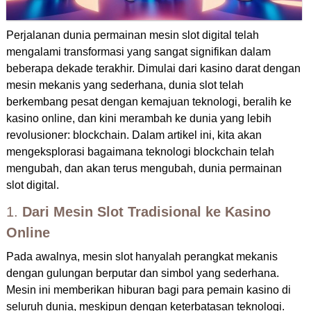
Perjalanan dunia permainan mesin slot digital telah
mengalami transformasi yang sangat signifikan dalam
beberapa dekade terakhir. Dimulai dari kasino darat dengan
mesin mekanis yang sederhana, dunia slot telah
berkembang pesat dengan kemajuan teknologi, beralih ke
kasino online, dan kini merambah ke dunia yang lebih
revolusioner: blockchain. Dalam artikel ini, kita akan
mengeksplorasi bagaimana teknologi blockchain telah
mengubah, dan akan terus mengubah, dunia permainan
slot digital.
1.
Dari Mesin Slot Tradisional ke Kasino
Online
Pada awalnya, mesin slot hanyalah perangkat mekanis
dengan gulungan berputar dan simbol yang sederhana.
Mesin ini memberikan hiburan bagi para pemain kasino di
seluruh dunia, meskipun dengan keterbatasan teknologi.