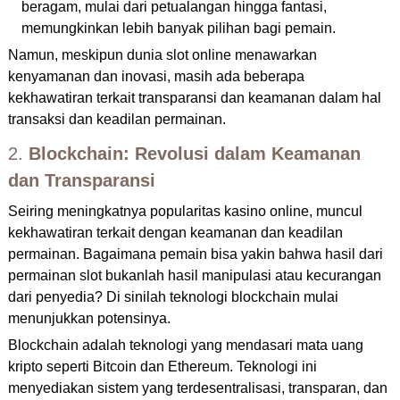
beragam, mulai dari petualangan hingga fantasi,
memungkinkan lebih banyak pilihan bagi pemain.
Namun, meskipun dunia slot online menawarkan
kenyamanan dan inovasi, masih ada beberapa
kekhawatiran terkait transparansi dan keamanan dalam hal
transaksi dan keadilan permainan.
2.
Blockchain: Revolusi dalam Keamanan
dan Transparansi
Seiring meningkatnya popularitas kasino online, muncul
kekhawatiran terkait dengan keamanan dan keadilan
permainan. Bagaimana pemain bisa yakin bahwa hasil dari
permainan slot bukanlah hasil manipulasi atau kecurangan
dari penyedia? Di sinilah teknologi blockchain mulai
menunjukkan potensinya.
Blockchain adalah teknologi yang mendasari mata uang
kripto seperti Bitcoin dan Ethereum. Teknologi ini
menyediakan sistem yang terdesentralisasi, transparan, dan