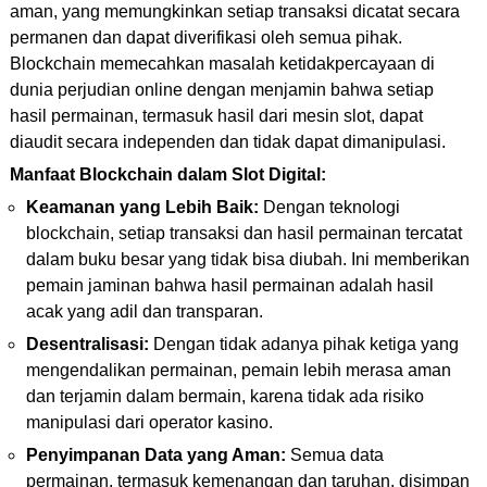
aman, yang memungkinkan setiap transaksi dicatat secara
permanen dan dapat diverifikasi oleh semua pihak.
Blockchain memecahkan masalah ketidakpercayaan di
dunia perjudian online dengan menjamin bahwa setiap
hasil permainan, termasuk hasil dari mesin slot, dapat
diaudit secara independen dan tidak dapat dimanipulasi.
Manfaat Blockchain dalam Slot Digital:
Keamanan yang Lebih Baik:
Dengan teknologi
blockchain, setiap transaksi dan hasil permainan tercatat
dalam buku besar yang tidak bisa diubah. Ini memberikan
pemain jaminan bahwa hasil permainan adalah hasil
acak yang adil dan transparan.
Desentralisasi:
Dengan tidak adanya pihak ketiga yang
mengendalikan permainan, pemain lebih merasa aman
dan terjamin dalam bermain, karena tidak ada risiko
manipulasi dari operator kasino.
Penyimpanan Data yang Aman:
Semua data
permainan, termasuk kemenangan dan taruhan, disimpan