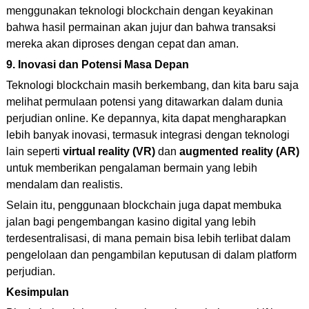
menggunakan teknologi blockchain dengan keyakinan
bahwa hasil permainan akan jujur dan bahwa transaksi
mereka akan diproses dengan cepat dan aman.
9. Inovasi dan Potensi Masa Depan
Teknologi blockchain masih berkembang, dan kita baru saja
melihat permulaan potensi yang ditawarkan dalam dunia
perjudian online. Ke depannya, kita dapat mengharapkan
lebih banyak inovasi, termasuk integrasi dengan teknologi
lain seperti
virtual reality (VR)
dan
augmented reality (AR)
untuk memberikan pengalaman bermain yang lebih
mendalam dan realistis.
Selain itu, penggunaan blockchain juga dapat membuka
jalan bagi pengembangan kasino digital yang lebih
terdesentralisasi, di mana pemain bisa lebih terlibat dalam
pengelolaan dan pengambilan keputusan di dalam platform
perjudian.
Kesimpulan