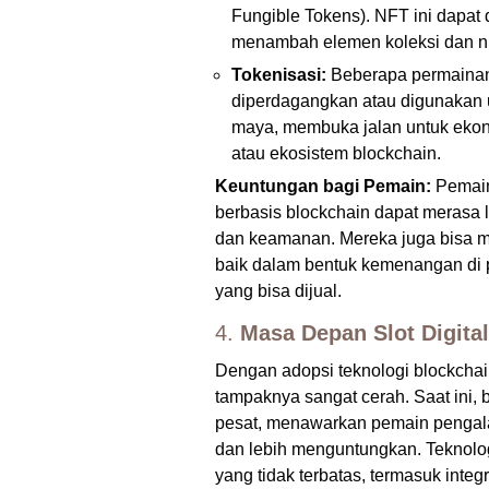
Fungible Tokens). NFT ini dapat d
menambah elemen koleksi dan ni
Tokenisasi:
Beberapa permainan
diperdagangkan atau digunakan 
maya, membuka jalan untuk ekono
atau ekosistem blockchain.
Keuntungan bagi Pemain:
Pemain 
berbasis blockchain dapat merasa l
dan keamanan. Mereka juga bisa me
baik dalam bentuk kemenangan di 
yang bisa dijual.
4.
Masa Depan Slot Digital
Dengan adopsi teknologi blockchain
tampaknya sangat cerah. Saat ini,
pesat, menawarkan pemain pengala
dan lebih menguntungkan. Teknolog
yang tidak terbatas, termasuk inte