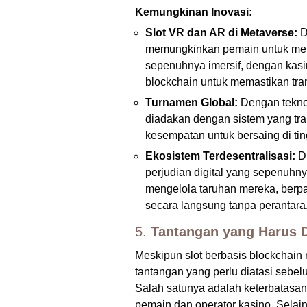
Kemungkinan Inovasi:
Slot VR dan AR di Metaverse:
D
memungkinkan pemain untuk mer
sepenuhnya imersif, dengan kasi
blockchain untuk memastikan tra
Turnamen Global:
Dengan teknol
diadakan dengan sistem yang tr
kesempatan untuk bersaing di tin
Ekosistem Terdesentralisasi:
Di
perjudian digital yang sepenuhny
mengelola taruhan mereka, berpa
secara langsung tanpa perantara
5.
Tantangan yang Harus 
Meskipun slot berbasis blockchai
tantangan yang perlu diatasi sebelu
Salah satunya adalah keterbatasa
pemain dan operator kasino. Selain 