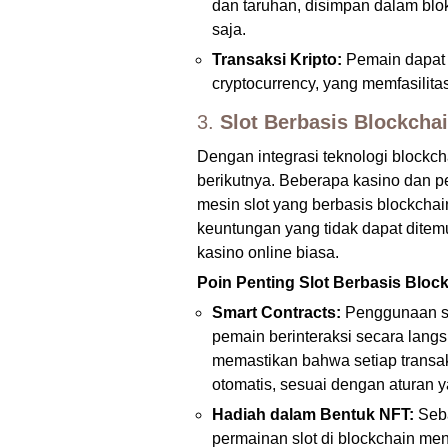
dan taruhan, disimpan dalam blok
saja.
Transaksi Kripto:
Pemain dapat
cryptocurrency, yang memfasilitas
3.
Slot Berbasis Blockch
Dengan integrasi teknologi blockchai
berikutnya. Beberapa kasino dan 
mesin slot yang berbasis blockcha
keuntungan yang tidak dapat ditemu
kasino online biasa.
Poin Penting Slot Berbasis Bloc
Smart Contracts:
Penggunaan sm
pemain berinteraksi secara langsu
memastikan bahwa setiap transa
otomatis, sesuai dengan aturan y
Hadiah dalam Bentuk NFT:
Seba
permainan slot di blockchain m