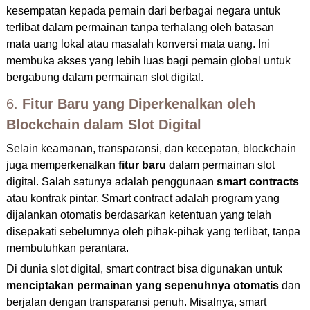
kesempatan kepada pemain dari berbagai negara untuk
terlibat dalam permainan tanpa terhalang oleh batasan
mata uang lokal atau masalah konversi mata uang. Ini
membuka akses yang lebih luas bagi pemain global untuk
bergabung dalam permainan slot digital.
6.
Fitur Baru yang Diperkenalkan oleh
Blockchain dalam Slot Digital
Selain keamanan, transparansi, dan kecepatan, blockchain
juga memperkenalkan
fitur baru
dalam permainan slot
digital. Salah satunya adalah penggunaan
smart contracts
atau kontrak pintar. Smart contract adalah program yang
dijalankan otomatis berdasarkan ketentuan yang telah
disepakati sebelumnya oleh pihak-pihak yang terlibat, tanpa
membutuhkan perantara.
Di dunia slot digital, smart contract bisa digunakan untuk
menciptakan permainan yang sepenuhnya otomatis
dan
berjalan dengan transparansi penuh. Misalnya, smart