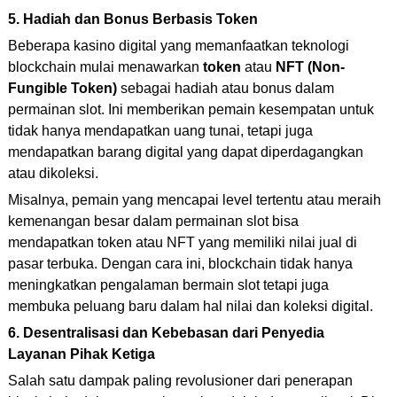
5. Hadiah dan Bonus Berbasis Token
Beberapa kasino digital yang memanfaatkan teknologi
blockchain mulai menawarkan
token
atau
NFT (Non-
Fungible Token)
sebagai hadiah atau bonus dalam
permainan slot. Ini memberikan pemain kesempatan untuk
tidak hanya mendapatkan uang tunai, tetapi juga
mendapatkan barang digital yang dapat diperdagangkan
atau dikoleksi.
Misalnya, pemain yang mencapai level tertentu atau meraih
kemenangan besar dalam permainan slot bisa
mendapatkan token atau NFT yang memiliki nilai jual di
pasar terbuka. Dengan cara ini, blockchain tidak hanya
meningkatkan pengalaman bermain slot tetapi juga
membuka peluang baru dalam hal nilai dan koleksi digital.
6. Desentralisasi dan Kebebasan dari Penyedia
Layanan Pihak Ketiga
Salah satu dampak paling revolusioner dari penerapan