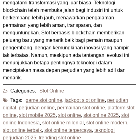
mengalami transformasi yang luar biasa. Teknologi
blockchain telah membuka jalan bagi industri ini untuk
berkembang lebih jauh, menawarkan pengalaman
permainan yang lebih aman, transparan, dan
menguntungkan. Slot berbasis blockchain memberikan
peluang baru yang menarik baik bagi pemain maupun
pengembang, dengan kemungkinan inovasi yang hampir
tak terbatas. Namun, meskipun ada tantangan, evolusi ini
menunjukkan betapa pentingnya teknologi dalam
menciptakan masa depan perjudian yang lebih adil dan
menarik.
Categories:
Slot Online
Tags:
game slot online
,
jackpot slot online
,
perjudian
digital
,
perjudian online
,
permainan slot online
,
platform slot
online
,
slot mobile 2025
,
slot online
,
slot online 2025
,
slot
online Indonesia
,
slot online milenial
,
slot online modern
,
slot online terbaik
,
slot online terpercaya
,
teknologi
perjudian 2025
,
trending slot online