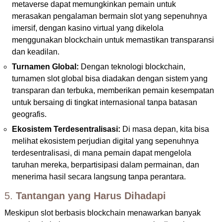
metaverse dapat memungkinkan pemain untuk
merasakan pengalaman bermain slot yang sepenuhnya
imersif, dengan kasino virtual yang dikelola
menggunakan blockchain untuk memastikan transparansi
dan keadilan.
Turnamen Global:
Dengan teknologi blockchain,
turnamen slot global bisa diadakan dengan sistem yang
transparan dan terbuka, memberikan pemain kesempatan
untuk bersaing di tingkat internasional tanpa batasan
geografis.
Ekosistem Terdesentralisasi:
Di masa depan, kita bisa
melihat ekosistem perjudian digital yang sepenuhnya
terdesentralisasi, di mana pemain dapat mengelola
taruhan mereka, berpartisipasi dalam permainan, dan
menerima hasil secara langsung tanpa perantara.
5.
Tantangan yang Harus Dihadapi
Meskipun slot berbasis blockchain menawarkan banyak