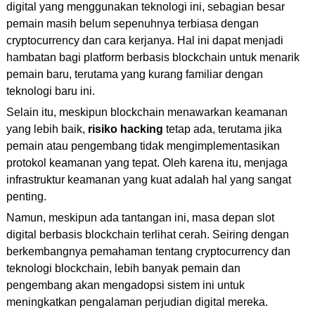
digital yang menggunakan teknologi ini, sebagian besar
pemain masih belum sepenuhnya terbiasa dengan
cryptocurrency dan cara kerjanya. Hal ini dapat menjadi
hambatan bagi platform berbasis blockchain untuk menarik
pemain baru, terutama yang kurang familiar dengan
teknologi baru ini.
Selain itu, meskipun blockchain menawarkan keamanan
yang lebih baik,
risiko hacking
tetap ada, terutama jika
pemain atau pengembang tidak mengimplementasikan
protokol keamanan yang tepat. Oleh karena itu, menjaga
infrastruktur keamanan yang kuat adalah hal yang sangat
penting.
Namun, meskipun ada tantangan ini, masa depan slot
digital berbasis blockchain terlihat cerah. Seiring dengan
berkembangnya pemahaman tentang cryptocurrency dan
teknologi blockchain, lebih banyak pemain dan
pengembang akan mengadopsi sistem ini untuk
meningkatkan pengalaman perjudian digital mereka.