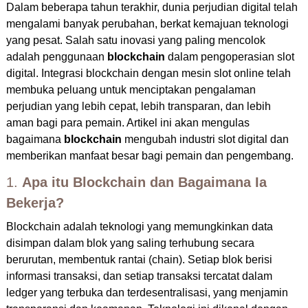
Dalam beberapa tahun terakhir, dunia perjudian digital telah
mengalami banyak perubahan, berkat kemajuan teknologi
yang pesat. Salah satu inovasi yang paling mencolok
adalah penggunaan
blockchain
dalam pengoperasian slot
digital. Integrasi blockchain dengan mesin slot online telah
membuka peluang untuk menciptakan pengalaman
perjudian yang lebih cepat, lebih transparan, dan lebih
aman bagi para pemain. Artikel ini akan mengulas
bagaimana
blockchain
mengubah industri slot digital dan
memberikan manfaat besar bagi pemain dan pengembang.
1.
Apa itu Blockchain dan Bagaimana Ia
Bekerja?
Blockchain adalah teknologi yang memungkinkan data
disimpan dalam blok yang saling terhubung secara
berurutan, membentuk rantai (chain). Setiap blok berisi
informasi transaksi, dan setiap transaksi tercatat dalam
ledger yang terbuka dan terdesentralisasi, yang menjamin