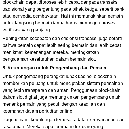
blockchain dapat diproses lebih cepat daripada transaksi
tradisional yang bergantung pada pihak ketiga, seperti bank
atau penyedia pembayaran. Hal ini memungkinkan pemain
untuk langsung bermain tanpa harus menunggu proses
verifikasi yang panjang.
Peningkatan kecepatan dan efisiensi transaksi juga berarti
bahwa pemain dapat lebih sering bermain dan lebih cepat
menikmati kemenangan mereka, meningkatkan
pengalaman keseluruhan dalam bermain slot.
8. Keuntungan untuk Pengembang dan Pemain
Untuk pengembang perangkat lunak kasino, blockchain
memberikan peluang untuk menciptakan sistem permainan
yang lebih transparan dan aman. Penggunaan blockchain
dalam slot digital juga memungkinkan pengembang untuk
menarik pemain yang peduli dengan keadilan dan
keamanan dalam perjudian online.
Bagi pemain, keuntungan terbesar adalah kenyamanan dan
rasa aman. Mereka dapat bermain di kasino yang