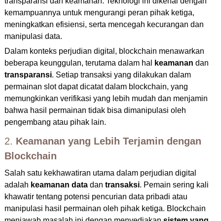
transparansi dan keamanan. Teknologi ini dikenal dengan
kemampuannya untuk mengurangi peran pihak ketiga,
meningkatkan efisiensi, serta mencegah kecurangan dan
manipulasi data.
Dalam konteks perjudian digital, blockchain menawarkan
beberapa keunggulan, terutama dalam hal
keamanan
dan
transparansi
. Setiap transaksi yang dilakukan dalam
permainan slot dapat dicatat dalam blockchain, yang
memungkinkan verifikasi yang lebih mudah dan menjamin
bahwa hasil permainan tidak bisa dimanipulasi oleh
pengembang atau pihak lain.
2.
Keamanan yang Lebih Terjamin dengan
Blockchain
Salah satu kekhawatiran utama dalam perjudian digital
adalah
keamanan data
dan
transaksi
. Pemain sering kali
khawatir tentang potensi pencurian data pribadi atau
manipulasi hasil permainan oleh pihak ketiga. Blockchain
menjawab masalah ini dengan menyediakan
sistem yang