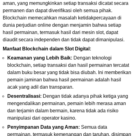
aman, yang memungkinkan setiap transaksi dicatat secara
permanen dan dapat diverifikasi oleh semua pihak.
Blockchain memecahkan masalah ketidakpercayaan di
dunia perjudian online dengan menjamin bahwa setiap
hasil permainan, termasuk hasil dari mesin slot, dapat
diaudit secara independen dan tidak dapat dimanipulasi.
Manfaat Blockchain dalam Slot Digital:
Keamanan yang Lebih Baik:
Dengan teknologi
blockchain, setiap transaksi dan hasil permainan tercatat
dalam buku besar yang tidak bisa diubah. Ini memberikan
pemain jaminan bahwa hasil permainan adalah hasil
acak yang adil dan transparan.
Desentralisasi:
Dengan tidak adanya pihak ketiga yang
mengendalikan permainan, pemain lebih merasa aman
dan terjamin dalam bermain, karena tidak ada risiko
manipulasi dari operator kasino.
Penyimpanan Data yang Aman:
Semua data
permainan, termasuk kemenangan dan taruhan, disimpan