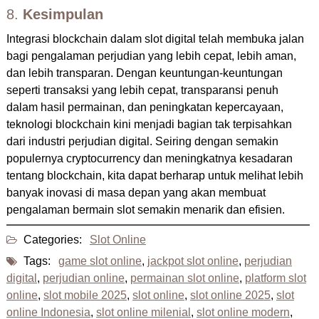
8.
Kesimpulan
Integrasi blockchain dalam slot digital telah membuka jalan
bagi pengalaman perjudian yang lebih cepat, lebih aman,
dan lebih transparan. Dengan keuntungan-keuntungan
seperti transaksi yang lebih cepat, transparansi penuh
dalam hasil permainan, dan peningkatan kepercayaan,
teknologi blockchain kini menjadi bagian tak terpisahkan
dari industri perjudian digital. Seiring dengan semakin
populernya cryptocurrency dan meningkatnya kesadaran
tentang blockchain, kita dapat berharap untuk melihat lebih
banyak inovasi di masa depan yang akan membuat
pengalaman bermain slot semakin menarik dan efisien.
Categories:
Slot Online
Tags:
game slot online
,
jackpot slot online
,
perjudian
digital
,
perjudian online
,
permainan slot online
,
platform slot
online
,
slot mobile 2025
,
slot online
,
slot online 2025
,
slot
online Indonesia
,
slot online milenial
,
slot online modern
,