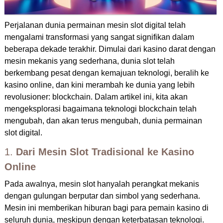
Perjalanan dunia permainan mesin slot digital telah
mengalami transformasi yang sangat signifikan dalam
beberapa dekade terakhir. Dimulai dari kasino darat dengan
mesin mekanis yang sederhana, dunia slot telah
berkembang pesat dengan kemajuan teknologi, beralih ke
kasino online, dan kini merambah ke dunia yang lebih
revolusioner: blockchain. Dalam artikel ini, kita akan
mengeksplorasi bagaimana teknologi blockchain telah
mengubah, dan akan terus mengubah, dunia permainan
slot digital.
1.
Dari Mesin Slot Tradisional ke Kasino
Online
Pada awalnya, mesin slot hanyalah perangkat mekanis
dengan gulungan berputar dan simbol yang sederhana.
Mesin ini memberikan hiburan bagi para pemain kasino di
seluruh dunia, meskipun dengan keterbatasan teknologi.