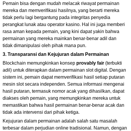
Pemain bisa dengan mudah melacak riwayat permainan
mereka dan memverifikasi hasilnya, yang berarti mereka
tidak perlu lagi bergantung pada integritas penyedia
perangkat lunak atau operator kasino. Hal ini juga memberi
rasa aman kepada pemain, yang kini dapat yakin bahwa
permainan yang mereka mainkan benar-benar adil dan
tidak dimanipulasi oleh pihak mana pun.
3. Transparansi dan Kejujuran dalam Permainan
Blockchain memungkinkan konsep
provably fair
(terbukti
adil) untuk diterapkan dalam permainan slot digital. Dengan
sistem ini, pemain dapat memverifikasi hasil setiap putaran
mesin slot secara independen. Semua informasi mengenai
hasil putaran, termasuk nomor acak yang dihasilkan, dapat
diakses oleh pemain, yang memungkinkan mereka untuk
memastikan bahwa hasil permainan benar-benar acak dan
tidak ada intervensi dari pihak ketiga.
Kejujuran dalam permainan adalah salah satu masalah
terbesar dalam perjudian online tradisional. Namun, dengan