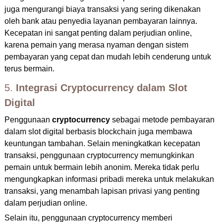
juga mengurangi biaya transaksi yang sering dikenakan
oleh bank atau penyedia layanan pembayaran lainnya.
Kecepatan ini sangat penting dalam perjudian online,
karena pemain yang merasa nyaman dengan sistem
pembayaran yang cepat dan mudah lebih cenderung untuk
terus bermain.
5.
Integrasi Cryptocurrency dalam Slot
Digital
Penggunaan
cryptocurrency
sebagai metode pembayaran
dalam slot digital berbasis blockchain juga membawa
keuntungan tambahan. Selain meningkatkan kecepatan
transaksi, penggunaan cryptocurrency memungkinkan
pemain untuk bermain lebih anonim. Mereka tidak perlu
mengungkapkan informasi pribadi mereka untuk melakukan
transaksi, yang menambah lapisan privasi yang penting
dalam perjudian online.
Selain itu, penggunaan cryptocurrency memberi