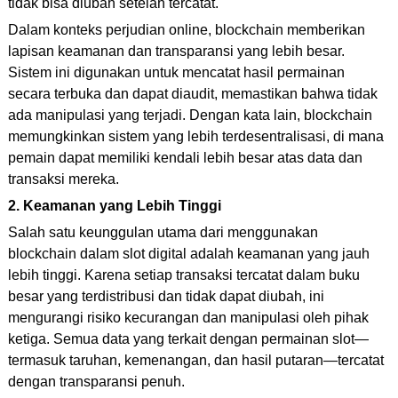
tidak bisa diubah setelah tercatat.
Dalam konteks perjudian online, blockchain memberikan
lapisan keamanan dan transparansi yang lebih besar.
Sistem ini digunakan untuk mencatat hasil permainan
secara terbuka dan dapat diaudit, memastikan bahwa tidak
ada manipulasi yang terjadi. Dengan kata lain, blockchain
memungkinkan sistem yang lebih terdesentralisasi, di mana
pemain dapat memiliki kendali lebih besar atas data dan
transaksi mereka.
2. Keamanan yang Lebih Tinggi
Salah satu keunggulan utama dari menggunakan
blockchain dalam slot digital adalah keamanan yang jauh
lebih tinggi. Karena setiap transaksi tercatat dalam buku
besar yang terdistribusi dan tidak dapat diubah, ini
mengurangi risiko kecurangan dan manipulasi oleh pihak
ketiga. Semua data yang terkait dengan permainan slot—
termasuk taruhan, kemenangan, dan hasil putaran—tercatat
dengan transparansi penuh.