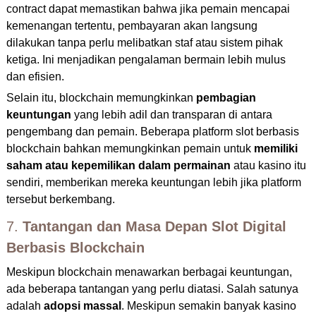
contract dapat memastikan bahwa jika pemain mencapai
kemenangan tertentu, pembayaran akan langsung
dilakukan tanpa perlu melibatkan staf atau sistem pihak
ketiga. Ini menjadikan pengalaman bermain lebih mulus
dan efisien.
Selain itu, blockchain memungkinkan
pembagian
keuntungan
yang lebih adil dan transparan di antara
pengembang dan pemain. Beberapa platform slot berbasis
blockchain bahkan memungkinkan pemain untuk
memiliki
saham atau kepemilikan dalam permainan
atau kasino itu
sendiri, memberikan mereka keuntungan lebih jika platform
tersebut berkembang.
7.
Tantangan dan Masa Depan Slot Digital
Berbasis Blockchain
Meskipun blockchain menawarkan berbagai keuntungan,
ada beberapa tantangan yang perlu diatasi. Salah satunya
adalah
adopsi massal
. Meskipun semakin banyak kasino