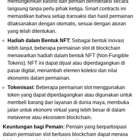
memungkinkan kasino dan pemain berinteraksi secara
langsung tanpa perlu pihak ketiga. Smart contracts ini
memastikan bahwa setiap transaksi dan hasil permainan
dilaksanakan dengan otomatis, sesuai dengan aturan
yang telah ditentukan.
Hadiah dalam Bentuk NFT:
Sebagai bentuk inovasi
lebih lanjut, beberapa permainan slot di blockchain
menawarkan hadiah dalam bentuk NFT (Non-Fungible
Tokens). NFT ini dapat dijual atau diperdagangkan di
pasar digital, menambah elemen koleksi dan nilai
ekonomis dalam permainan.
Tokenisasi:
Beberapa permainan slot menggunakan
token yang dapat diperdagangkan atau digunakan untuk
membeli barang dan layanan di dunia maya, membuka
jalan untuk ekonomi virtual yang lebih besar di dalam
metaverse atau ekosistem blockchain.
Keuntungan bagi Pemain:
Pemain yang berpartisipasi
dalam permainan slot berbasis blockchain dapat merasa