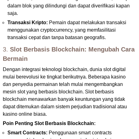
dalam blok yang dilindungi dan dapat diverifikasi kapan
saja.
Transaksi Kripto:
Pemain dapat melakukan transaksi
menggunakan cryptocurrency, yang memfasilitasi
transaksi cepat dan tanpa batasan geografis.
3.
Slot Berbasis Blockchain: Mengubah Cara
Bermain
Dengan integrasi teknologi blockchain, dunia slot digital
mulai berevolusi ke tingkat berikutnya. Beberapa kasino
dan penyedia permainan telah mulai mengembangkan
mesin slot yang berbasis blockchain. Slot berbasis
blockchain menawarkan banyak keuntungan yang tidak
dapat ditemukan dalam sistem perjudian tradisional atau
kasino online biasa.
Poin Penting Slot Berbasis Blockchain:
Smart Contracts:
Penggunaan smart contracts