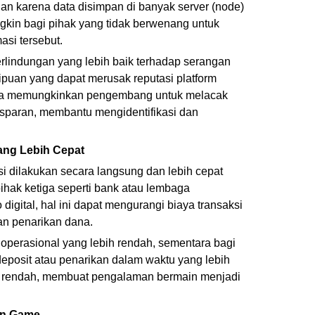
dan karena data disimpan di banyak server (node)
ungkin bagi pihak yang tidak berwenang untuk
si tersebut.
erlindungan yang lebih baik terhadap serangan
nipuan yang dapat merusak reputasi platform
juga memungkinkan pengembang untuk melacak
nsparan, membantu mengidentifikasi dan
yang Lebih Cepat
 dilakukan secara langsung dan lebih cepat
ihak ketiga seperti bank atau lembaga
igital, hal ini dapat mengurangi biaya transaksi
an penarikan dana.
 operasional yang lebih rendah, sementara bagi
posit atau penarikan dalam waktu yang lebih
h rendah, membuat pengalaman bermain menjadi
an Game