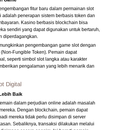
engembangan fitur baru dalam permainan slot
ini adalah penerapan sistem berbasis token dan
bayaran. Kasino berbasis blockchain bisa
ka sendiri yang dapat digunakan untuk bertaruh,
an diperdagangkan.
 memungkinkan pengembangan game slot dengan
NFT (Non-Fungible Token). Pemain dapat
, seperti simbol slot langka atau karakter
emberikan pengalaman yang lebih menarik dan
 Digital
Lebih Baik
pemain dalam perjudian online adalah masalah
 mereka. Dengan blockchain, pemain dapat
adi mereka tidak perlu disimpan di server
tasan. Sebaliknya, transaksi dilakukan melalui