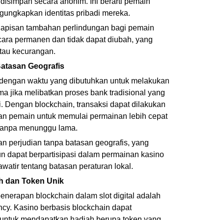
 disimpan secara anonim. Ini berarti pemain
gungkapkan identitas pribadi mereka.
 lapisan tambahan perlindungan bagi pemain
ecara permanen dan tidak dapat diubah, yang
atau kecurangan.
Batasan Geografis
i dengan waktu yang dibutuhkan untuk melakukan
ma jika melibatkan proses bank tradisional yang
 Dengan blockchain, transaksi dapat dilakukan
an pemain untuk memulai permainan lebih cepat
tanpa menunggu lama.
an perjudian tanpa batasan geografis, yang
un dapat berpartisipasi dalam permainan kasino
watir tentang batasan peraturan lokal.
h dan Token Unik
enerapan blockchain dalam slot digital adalah
cy. Kasino berbasis blockchain dapat
untuk mendapatkan hadiah berupa token yang