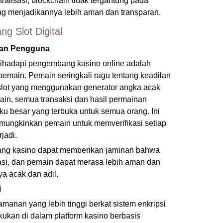
ralisasi, blockchain tidak tergantung pada
yang menjadikannya lebih aman dan transparan.
 Slot Digital
aan Pengguna
dihadapi pengembang kasino online adalah
ain. Pemain seringkali ragu tentang keadilan
slot yang menggunakan generator angka acak
in, semua transaksi dan hasil permainan
ku besar yang terbuka untuk semua orang. Ini
mungkinkan pemain untuk memverifikasi setiap
jadi.
ang kasino dapat memberikan jaminan bahwa
asi, dan pemain dapat merasa lebih aman dan
a acak dan adil.
i
manan yang lebih tinggi berkat sistem enkripsi
akukan di dalam platform kasino berbasis