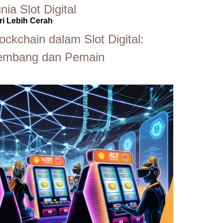
ia Slot Digital
i Lebih Cerah
ckchain dalam Slot Digital:
embang dan Pemain